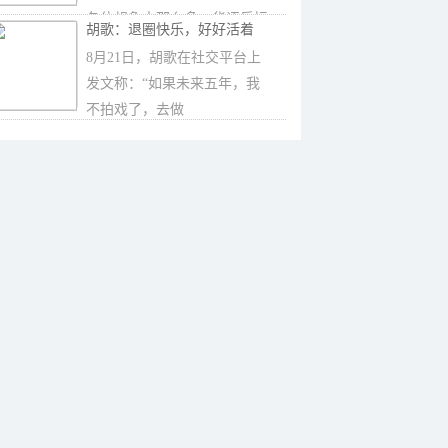
各位想象中那么多，华语乐坛
胡歌：退圈快乐，好好活着
总榜目前五神已
8月21日，胡歌在社交平台上
发文称：“如果未来五年，我
不拍戏了，去做