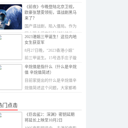
开机拍摄，影片
《前夜》今晚登陆北京卫视，
欧豪张慧雯领衔，谍战剧黑马
来了？
国产谍战剧，陷入僵局。作为
国内观众情有独钟的独特类
2023港姐三甲诞生！这位内地
型，国产谍战剧虽
女生获亚军
8月27日晚，“2023香港小姐”
前三甲诞生。15号选手庄子璇
夺得冠军桂...
辛烷值是指什么（什么是辛烷
值 辛烷值简述）
目前家提出的什么是辛烷值辛
烷值简述这个问题，大家都希
望能够得到一个
热门点击
《巨齿鲨2：深渊》密钥延期
将延长上映至10月2日