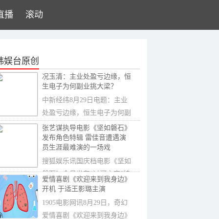
直播
滚动
韩娱台原创
况玉清：主业处盈亏边缘，恒
生电子为何副业挑大梁？
中新经纬8月29日电题：主业
处盈亏边缘，恒生电子为何副
业挑大梁？作者
张艺谋执导电影《坚如磐石》
发布角色特辑 雷佳音遭遇演
员生涯最难演的一场戏
搜狐娱乐讯国庆档电影《坚如
磐石》今日发布“过河之卒”特
爱情喜剧《欢迎来到我身边》
辑，雷佳...
开机 于适王影璐主演
1905电影网讯8月29日，奇幻
爱情喜剧《欢迎来到我身边》