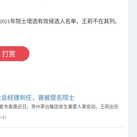
了2021年院士增选有效候选人名单，王莉不在其列。
女总经理到任，曾被提名院士
作者韦香惠近日，贵州茅台集团发生重要人事变动，王莉出任
2:41