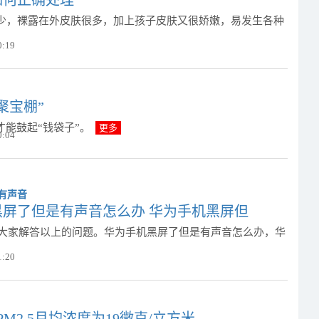
如何正确处理
少，裸露在外皮肤很多，加上孩子皮肤又很娇嫩，易发生各种
0:19
聚宝棚”
才能鼓起“钱袋子”。
更多
0:04
黑屏了但是有声音怎么办 华为手机黑屏但
来为大家解答以上的问题。华为手机黑屏了但是有声音怎么办，华
1:20
PM2.5月均浓度为19微克/立方米