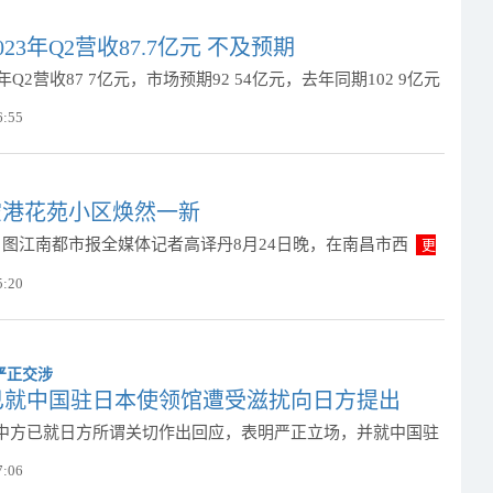
23年Q2营收87.7亿元 不及预期
年Q2营收87 7亿元，市场预期92 54亿元，去年同期102 9亿元
6:55
的空港花苑小区焕然一新
文 图江南都市报全媒体记者高译丹8月24日晚，在南昌市西
更
5:20
已就中国驻日本使领馆遭受滋扰向日方提出
中方已就日方所谓关切作出回应，表明严正立场，并就中国驻
7:06