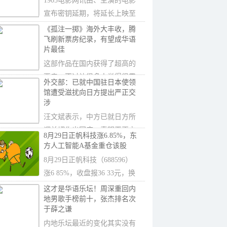
1905电影网讯由、主演的电影
宣布密钥延期，将延长上映至
10月2日。截至8
《孤注一掷》海外大丰收，腾
飞刷新票房纪录，有望成华语
片最佳
这部作品在国内获得了超高的
票房，不过让很多人觉得很震
外交部：已就中国驻日本使领
惊的是，近期《
馆遭受滋扰向日方提出严正交
涉
汪文斌表示，中方已就日方所
谓关切作出回应，表明严正立
8月29日正帆科技涨6.85%，东
场，并就中国驻
方人工智能A基金重仓该股
8月29日正帆科技（688596）
涨6 85%，收盘报36 33元，换
手率1 62%，成交
这才是华语乐坛！周深重回内
地男歌手榜前十，张杰排名次
于薛之谦
内地乐坛最近的变化其实没有