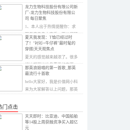
自行滥用，不仅无
龙力生物科技股份有限公司新
厂-龙力生物科技股份有限公
司 每日聚焦
1、本人出于热情提醒你：求
职者应亲自去查看一下公司环
夏天我发现：T恤已经过时
境、工作氛围、
了！“衬衫+牛仔裤”最时髦的
穿搭|天天观焦点
夏天的感觉越来越浓了。很多
姐妹都开始准备夏天的东西
那英浪姐唱的第一首歌_那英
了，而夏天可以说
最流行十首歌
hello大家好，我是价值网小科
来为大家解答以上问题，那英
浪姐唱的第一
热门点击
天天即时：比亚迪、中国船舶
等14股上周获融资净买入超亿
元