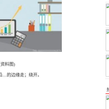
(资料图)
；沿…的边缘走；绕开。