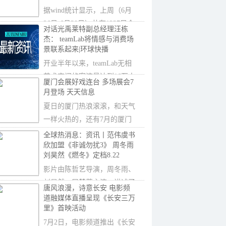
据wind统计显示，上周（6月
26日-6月30日）共有1237只个
对话光禹莱特副总经理汪栋
股获融资净买入
杰： teamLab将情感与消费场
景联系起来|环球快播
开业半年以来，teamLab无相
艺术空间的客流量达到16万人
厦门会展好戏连台 多场展会7
次，节假日期间
月登场 天天信息
夏日的厦门热浪滚滚，和天气
一样火热的，还有7月的厦门
会展。日前，厦
全球热消息：资讯丨范伟虞书
欣加盟《非诚勿扰3》 周冬雨
刘昊然《燃冬》定档8.22
影片由陈哲艺导演，周冬雨、
刘昊然、屈楚萧主演，讲述了
唐风浪漫，诗意长安 电影频
三个异乡人因一
道融媒体直播呈现《长安三万
里》首映活动
7月2日，电影频道推出《长安