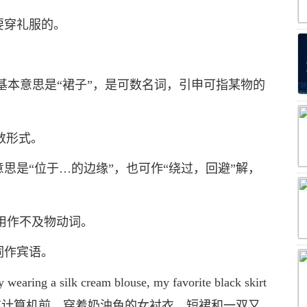
需要穿礼服的。
skirt的基本意思是“裙子”，是可数名词，引申可指某物的
复数形式。
的基本意思是“位于…的边缘”，也可作“绕过，回避”解，
也可用作不及物动词。
词作宾语。
wearing a silk cream blouse, my favorite black skirt
hoes.一天，我坐在计算机前，穿着奶油色的女衬衣、短裙和一双又