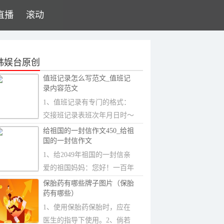
直播
滚动
韩娱台原创
值班记录怎么写范文_值班记
录内容范文
1、值班记录有专门的格式：
交接班记录表班次年月日时～
时交班人：交接
给祖国的一封信作文450_给祖
国的一封信作文
1、给2049年祖国的一封信亲
爱的祖国妈妈：您好！一百年
来，您历经风风
保胎药有哪些牌子图片（保胎
药有哪些）
1、使用保胎药保胎时，应在
医生的指导下使用。2、倘若