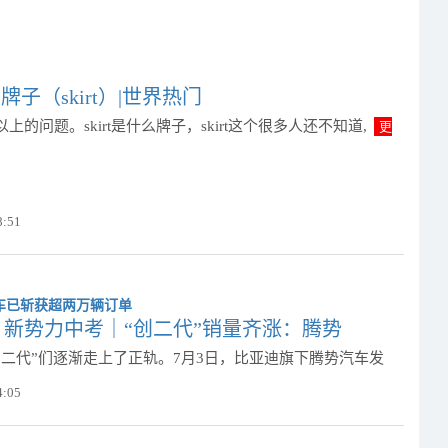
么牌子（skirt）|世界热门
上的问题。skirt是什么牌子，skirt这个很多人还不知道,
更
8:51
新势力中考｜“创二代”销量齐涨：腾势
创二代”们逐渐走上了正轨。7月3日，比亚迪旗下腾势汽车发
4:05