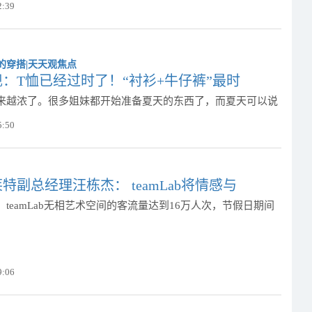
2:39
：T恤已经过时了！“衬衫+牛仔裤”最时
来越浓了。很多姐妹都开始准备夏天的东西了，而夏天可以说
5:50
特副总经理汪栋杰： teamLab将情感与
teamLab无相艺术空间的客流量达到16万人次，节假日期间
9:06