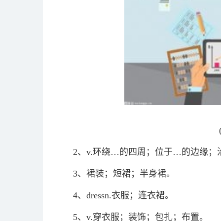
2、v.环绕…的四周；位于…的边缘
3、裙装；短裙；半身裙。
4、dressn.衣服；连衣裙。
5、v.穿衣服；装饰；包扎；布置。