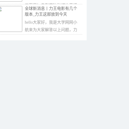
三万里》电影首映融媒体直播
全球新消息丨力王电影有几个
活动，透过电影
版本_力王这部放到今天
hello大家好，我是大学网网小
航来为大家解答以上问题，力
王电影有几个