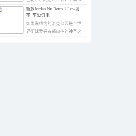
驻联合国代表张
新款Jordan Nu Retro 1 Low发
布_前沿资讯
如果说纽约的洛克公园是全世
界街球爱好者都向往的神圣之
地，那北京的东