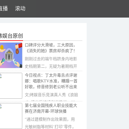
直播
滚动
韩娱台原创
口碑评分大滑坡，三大原因，
《消失的她》票房却杀疯了！
刚刚过去的端午档跻身内地影
史档期第二，无疑为暑期档开
了个好头，也让
今日视点：丁太升毒舌点评谢
娜：唱歌KTV水准，糟蹋一首
好歌，修音修到老公听不出来
​文|烤娱音乐竞演真人秀《浪姐
4》播出后持续引发热议，33
第七届全国残疾人职业技能大
位姐姐通过节
赛在济南开幕-环球快播
“通过建模制作出效果图，用
光敏树脂等材料‘打印’零件，