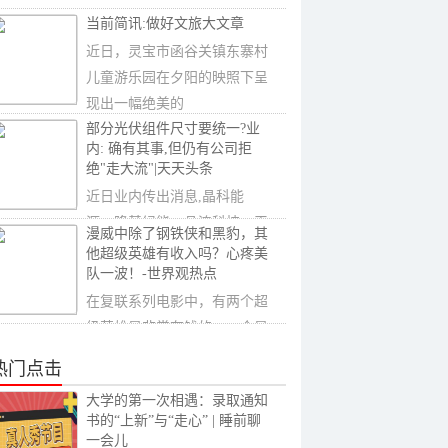
并组装成...
当前简讯:做好文旅大文章
近日，灵宝市函谷关镇东寨村
儿童游乐园在夕阳的映照下呈
现出一幅绝美的
部分光伏组件尺寸要统一?业
内: 确有其事,但仍有公司拒
绝"走大流"|天天头条
近日业内传出消息,晶科能
源、隆基绿能、晶澳科技、天
漫威中除了钢铁侠和黑豹，其
合光能、协鑫集成
他超级英雄有收入吗？心疼美
队一波！-世界观热点
在复联系列电影中，有两个超
级英雄是非常有钱的，一个是
钢铁侠，还有
热门点击
大学的第一次相遇：录取通知
书的“上新”与“走心” | 睡前聊
一会儿