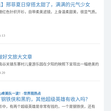
点】邢菲夏日穿搭太甜了，满满的元气少女
橙红色针织开衫，自带柔美滤镜，上身温柔甜美，很显气质。
5:13
做好文旅大文章
函谷关镇东寨村儿童游乐园在夕阳的映照下呈现出一幅绝美的
4:20
了钢铁侠和黑豹，其他超级英雄有收入吗？
影中，有两个超级英雄是非常有钱的，一个是钢铁侠，还有