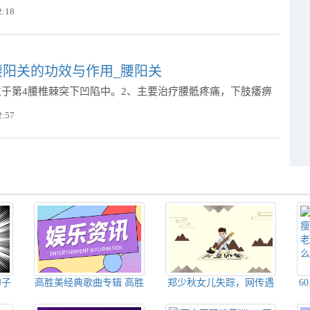
2:18
腰阳关的功效与作用_腰阳关
位于第4腰椎棘突下凹陷中。2、主要治疗腰骶疼痛，下肢痿痹
2:57
句子
高胜美经典歌曲专辑 高胜
郑少秋女儿失踪，网传遇
6
语录
美20首经典歌曲晚风
害，答案来了！
部