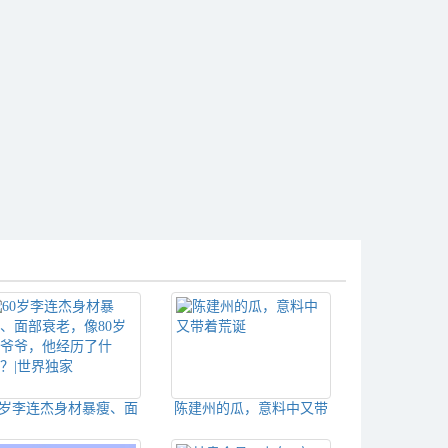
0岁李连杰身材暴瘦、面
陈建州的瓜，意料中又带
衰老，像80岁老爷爷，
着荒诞