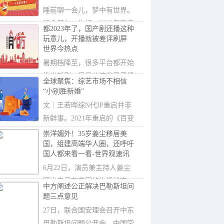
睡前聊一会儿，梦中有世界。
听众朋友，你好。2023年高考
都2023年了，国产剧还播这种
成绩出炉，各大
玩意儿，开播就被差评刷屏
世界今热点
暑期档降至，很多平台都开始
推出新剧。只是从这些日子播
全球聚焦：综艺市场不相信
出新剧的口碑来
“小别胜新婚”
文｜王若晔综N代IP重启并非
新鲜事。2021年重启的《百变
大咖秀》、2022
崇洋媚外！35岁姜尘移居美
国，组建高端华人圈，还呼吁
国人都来看一看-世界观速讯
6月22日，演员兼主持人姜尘
晒出自己在美国的生活状态，
中方阐述公正解决巴勒斯坦问
引发很多网友的
题三点意见
27日，联合国安理会召开中东
巴勒斯坦问题公开会，中国常