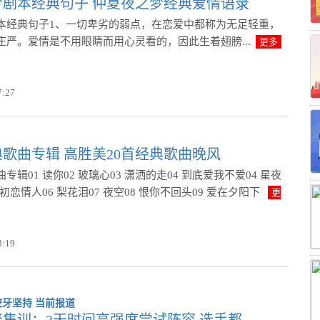
梦剧本经典句子 仲夏夜之梦经典爱情语录
本经典句子1、一切卑劣的弱点，在恋爱中都称为无足轻重，
庄严。爱情是不用眼睛而用心灵看的，因此生着翅膀...
更多
7:27
歌曲专辑 高胜美20首经典歌曲晚风
辑01 读你02 玻璃心03 潇洒的走04 到底爱我不爱04 星夜
初恋情人06 梨花泪07 夜空08 恨你不回头09 爱在夕阳下
更
3:19
集训：3天时间高强度尝试阵容 选手都