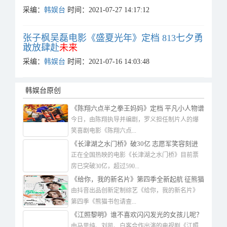
采编：
韩娱台
时间：2021-07-27 14:17:12
张子枫吴磊电影《盛夏光年》定档 813七夕勇
敢放肆赴
未来
采编：
韩娱台
时间：2021-07-16 14:03:48
韩娱台原创
《陈翔六点半之拳王妈妈》定档 平凡小人物谱
写赢者之姿
今日，由陈翔执导并编剧，罗义担任制片人的爆
笑喜剧电影《陈翔六点...
《长津湖之水门桥》破30亿 志愿军笑容刻进
观众心中
正在全国热映的电影《长津湖之水门桥》目前票
房已突破30亿，超过590...
《给你，我的新名片》第四季全新起航 征熊猫
书包出现
由抖音出品创新定制综艺《给你，我的新名片》
第四季《熊猫书包请查...
《江照黎明》谁不喜欢闪闪发光的女孩儿呢？
真的分外动人
由马思纯、刘凯、白客合作出演的电视剧《江照