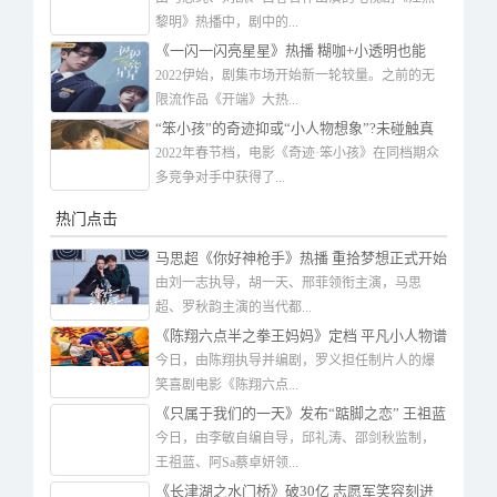
黎明》热播中，剧中的...
《一闪一闪亮星星》热播 糊咖+小透明也能
火？
2022伊始，剧集市场开始新一轮较量。之前的无
限流作品《开端》大热...
“笨小孩”的奇迹抑或“小人物想象”?未碰触真
实？
2022年春节档，电影《奇迹·笨小孩》在同档期众
多竞争对手中获得了...
热门点击
马思超《你好神枪手》热播 重拾梦想正式开始
训练生活
由刘一志执导，胡一天、邢菲领衔主演，马思
超、罗秋韵主演的当代都...
《陈翔六点半之拳王妈妈》定档 平凡小人物谱
写赢者之姿
今日，由陈翔执导并编剧，罗义担任制片人的爆
笑喜剧电影《陈翔六点...
《只属于我们的一天》发布“踮脚之恋” 王祖蓝
追爱蔡卓妍
今日，由李敏自编自导，邱礼涛、邵剑秋监制，
王祖蓝、阿Sa蔡卓妍领...
《长津湖之水门桥》破30亿 志愿军笑容刻进