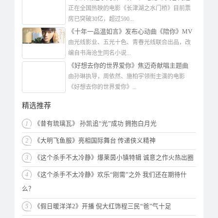
观众心中
正在全国热映的电影《长津湖之水门桥》目前票
房已突破30亿，超过590...
《十年一品温如言》发布心动曲《陪你》MV
张郁梓演唱
由光线影业、五光十色、青春光线联合出品，改
编自书海沧生同名小说...
《好想去你的世界爱你》焦迈奇献唱主题曲
《今天也想见到你》
由孙琳执导，周依然、施柏宇领衔主演的电影
《好想去你的世界爱你》...
精选推荐
1
《昔有琉璃瓦》 孙凯追“光”成功 拥抱白月光
2
《大明飞鱼服》亮相国际舞台 传递侠义精神
3
《这个杀手不太冷静》爆莱茵小镇特辑 诚意之作火热出圈
4
《这个杀手不太冷静》欢乐“刚需”之外 我们还在期待什
么？
5
《假日暖洋洋2》开播 倪大红饰程三民“爸”气十足