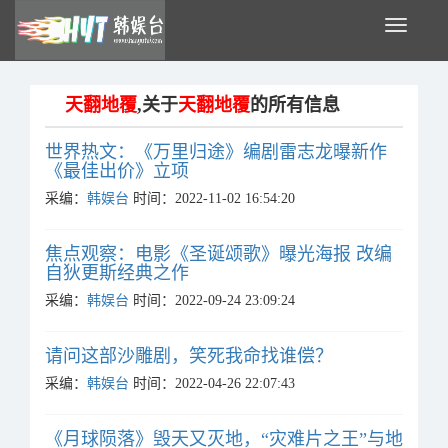
Toggle
navigati
天翻地覆
,关于
天翻地覆
的所有信息
世界热文：《万里归途》编剧雷志龙曝新作
《最佳出价》立项
采编：
韩娱台
时间：2022-11-02 16:54:20
焦点观察：电影《圣诞颂歌》曝光海报 改编
自狄更斯经典之作
采编：
韩娱台
时间：2022-09-24 23:09:24
请问这部沙雕剧，笑死我命找谁偿？
采编：
韩娱台
时间：2022-04-26 22:07:43
《月球陨落》毁天又灭地，“灾难片之王”与地