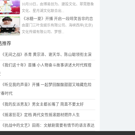
妻火葬场”
10月10日，由博易创为、建投文化、翠霓憨象
文化、星月湖文化联合出...
《冰糖一夏》开播 开启一段啼笑皆非的恋
爱之旅
由厦门三叶虫娱乐有限公司、海峡西岸(北京)
文化传媒有限公司、梦想...
选推荐
《无间之战》杀青 黄宗泽、谢天华、陈山聪领衔主演
《我们这十年》首播 小人物奋斗故事讲述大时代辉煌
变
《听见我的声音》开播 一起梦回酸酸甜甜又暗藏危险
青春时代
《我的反派男友》男女主都长嘴了 简直不要太好
《摇滚狂花》定档 两代女性摇滚题材燃炸人生
《抗战中的文艺》田雨：文献剧需要有情节的语言表达