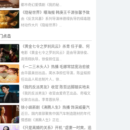
都市奇幻爱情剧《我的秘...
《隐秘世界》曝海报 韩庚王千源张馨予致
敬缉毒英雄
由《反贪风暴》系列导演林德禄执导的缉毒题
材动作大片《隐秘世界》...
门点击
《黄金七令之罗刹风云》杀青 任子豪、何
雨宸、李子雄领衔主演
电影《黄金七令之罗刹风云》是由导演徐俊、
高悟翔执导，徐俊担任监...
《一二三木头人》热播 毛娜常喆宽治愈彼
此双向奔赴
由华晨美创出品，蔺水净担任导演，陈益韬担
任出品人和总制片人，徐...
《我的反派男友》收官 陈哲远脚踏实地未
来可期
《我的反派男友》收官由爱奇艺出品、奇喵文
化联合出品，李青蓉执导...
徐小飒新剧《沸腾人生》热播 饰演威曼汽
车公司分公司副总
近日，国内首部聚焦中国汽车制造题材的年代
情感剧《沸腾人生》正在...
《只是离婚的关系》开机 “虐妻一时爽，追