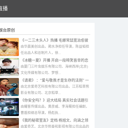
直播
娱台原创
《一二三木头人》热播 毛娜常喆宽治愈彼
此双向奔赴
由华晨美创出品，蔺水净担任导演，陈益韬担
任出品人和总制片人，徐...
《冰糖一夏》开播 开启一段啼笑皆非的恋
爱之旅
由厦门三叶虫娱乐有限公司、海峡西岸(北京)
文化传媒有限公司、梦想...
《请君》 ：“爱与敬畏才是生存的法则” 一
次复合性新表达
由北京爱奇艺科技有限公司出品，江苏稻草熊
影业有限公司、北京稻草...
《你安全吗？》迎大结局 真实社会话题引
观众共鸣讨论
由耀客传媒出品，黄彦威、李海蜀担任编剧，
曹盾担纲总导演，杨彪执...
《我的秘密室友》定档 杨旭文、向涵之领
衔主演
由爱奇艺、北京华熙泰和影视有限公司出品的