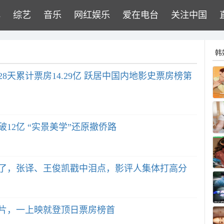
牌
综艺
音乐
网红娱乐
爱在电台
关注中国
韩
天累计票房14.29亿 跃居中国内地影史票房榜第
12亿 “实景美学”还原撤侨路
了，张译、王俊凯戳中泪点，影评人集体打高分
片，一上映就登顶日票房榜首