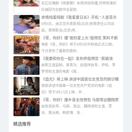
美
玄幻古偶剧《闻香榭》本周持续热播,刘帅饰演的
红袖因为在剧中总是助...
亲情纯爱网剧《我爱夏日长》开机 “人皆苦炎
热我爱夏日长”
9月6日，由文岱天青影视(北京)有限责任公司出
品，景明影业(北京)有...
《哥，你好》爆"爸妈爱上头"版预告 笑料不断
中秋必备快乐加倍
电影《哥，你好》将于9月9日中秋档正式公映，
今日发布了最新的爸妈...
《我要和你在一起》发布终极预告 “新颖浪
漫，爱有回音”引燃观众期待
由陈正道监制，曾晋为、赵祖祥执导，尹昉、李
梦领衔主演的电影《我...
《追光》将上映 讲述中国首位女党员的胆识魄
力
首部讲述中国第一位女性共产党员的电影《追
光》将于9月15日上映，并...
《哥，你好》爆乡音全改预告 马丽常远魏翔贾
冰奉上喜剧盛宴
由张栾执导，马丽、常远、魏翔领衔主演，贾
冰、黄允桐、韩彦博、张...
精选推荐