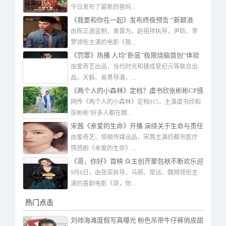
今日发布了最新的爸妈...
《我要和你在一起》发布终极预告 “新颖浪
漫，爱有回音”引燃观众期待
由陈正道监制，曾晋为、赵祖祥执导，尹昉、李
梦领衔主演的电影《我...
《罚罪》热播 人均“卧底”极限烧脑首创“体验
式查案”
由爱奇艺出品，当代时光和捷成星纪元等联合出
品，天毅、易勇导演，...
《两个人的小森林》定档？虞书欣张彬彬CP感
如何？
网传《两个人的小森林》定档915，主演虞书欣和
张彬彬!好多人都在期...
宋茜《亲爱的生命》开播 演绎关于生命与责任
的“新生”故事
由爱奇艺、恒顿传媒出品，宋茜主演的都市医疗
情感剧《亲爱的生命》...
《哥，你好》首映 众主创齐聚包袱不断欢乐迎
中秋
9月6日，由张栾执导，马丽、常远、魏翔领衔主
演的喜剧电影《哥，你...
热门点击
刘帅海滩度假写真曝光 粉色吊带牛仔裤俏皮甜