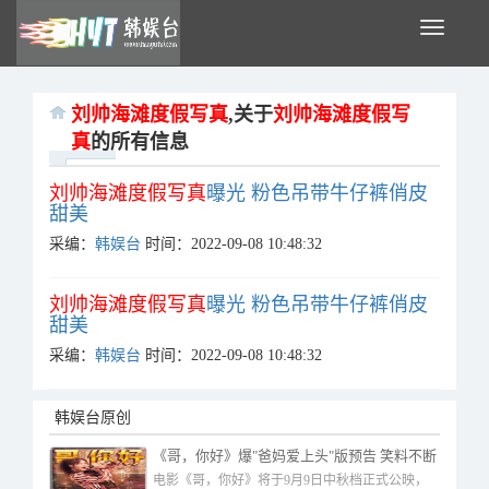
Toggle
navigati
刘帅海滩度假写真
,关于
刘帅海滩度假写
真
的所有信息
刘帅海滩度假写真
曝光 粉色吊带牛仔裤俏皮
甜美
采编：
韩娱台
时间：2022-09-08 10:48:32
刘帅海滩度假写真
曝光 粉色吊带牛仔裤俏皮
甜美
采编：
韩娱台
时间：2022-09-08 10:48:32
韩娱台原创
《哥，你好》爆"爸妈爱上头"版预告 笑料不断
中秋必备快乐加倍
电影《哥，你好》将于9月9日中秋档正式公映，