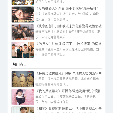
前正在东方卫视热播，...
《拯救嫌疑人》杀青 张小斐化身“精英律师”
被卷入阴谋
电影《拯救嫌疑人》近日杀青，继《你好，李焕
英》后，张小斐化身精...
《执念如影》开播 耿乐宋洋化身警界双雄侦破
连环迷案
悬疑电视剧《执念如影》10月7日在优酷首播，耿
乐、宋洋化身警界双雄...
《沸腾人生》热播 阚清子：“技术报国”的精神
一直感染着我
电视剧《沸腾人生》目前正在江苏卫视热播，剧
中，阚清子变身汽车人...
热门点击
《特级英雄黄继光》热映 再现抗美援朝战争中
残酷的战场环境
由国家广播电视总局网络视听司、北京市广播电
视局指导的网络电影《...
《我的反派男友》开播 陈哲远沈月“反式”高甜
恋爱全员“沦陷”
由爱奇艺出品、奇喵文化联合出品，李青蓉执
导，路寒、李静淳担任总...
《胡同》收视同期领跑 从生活中来到观众中去