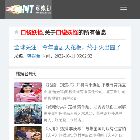
Toggle
navigati
口袋妖怪
,关于
口袋妖怪
的所有信息
全球关注：今年喜剧天花板，终于火出圈了
采编：
韩娱台
时间：2022-10-11 06:02:32
韩娱台原创
《姑娘！别这样》开机两季连拍 不走寻常路互
玩“猫鼠游戏”
由澄拓(无锡)影视传媒有限责任公司、北京洲际兄
弟影视文化有限公司...
《藏地奇兵》定档 魏千翔、屈菁菁领衔主演解
锁藏地硬核密码
由秦岚担任出品人兼艺术总监，张楚晗担任总制
片人，张著麟、李希杰...
《大考》热播 李庚希：与陈宝国对戏有点害怕
《大考》热播现实题材主旋律电视剧《大考》目