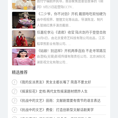
由付宁编剧并执导，首部聚焦居委会故事的《胡
同》9月25日起登陆CCTV...
《二少爷，你不对劲》开机 戴丽哈吃软怕硬为
爱执着
由中视视界、狸狸文化等出品，导演陈龙、制片
人管嫣红携手演员戴丽...
任嘉伦李沁《请君》收官 陆炎剖丹于登登击败
黑圣女
10月6日，由北京爱奇艺科技有限公司出品，江苏
稻草熊影业有限公司、...
《姑娘！别这样》开机两季连拍 不走寻常路互
玩“猫鼠游戏”
由澄拓(无锡)影视传媒有限责任公司、北京洲际兄
弟影视文化有限公司...
精选推荐
1
《我的反派男友》男女主都长嘴了 简直不要太好
2
《摇滚狂花》定档 两代女性摇滚题材燃炸人生
3
《抗战中的文艺》田雨：文献剧需要有情节的语言表达
4
《抗战中的文艺》费俊：打造创新型文献话剧美学