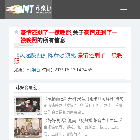
Toggle
navigati
豪情还剩了一襟晚照
,关于
豪情还剩了一
襟晚照
的所有信息
《风起陇西》陈恭必须死
豪情还剩了一襟晚
照
采编：
韩娱台
时间：2022-05-13 14:34:55
韩娱台原创
《爱情而已》开机 吴磊周雨彤共同解答“爱的
难题”
都市情感剧《爱情而已》近日开机。剧中，首度
合作的吴磊和周雨彤变...
《好好说话》湖南卫视热播 陈晓当上中年“和
事佬”
由杨栋执导，郝戎、相月红编剧，陈晓、王晓
晨、王耀庆、曾黎等人主...