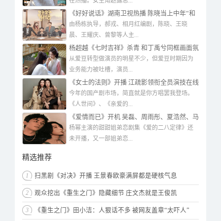
在热播。女主角赵露思...
《好好说话》湖南卫视热播 陈晓当上中年“和
事佬”
由杨栋执导，郝戎、相月红编剧，陈晓、王晓
晨、王耀庆、曾黎等人主...
杨超越《七时吉祥》杀青 和丁禹兮同框画面氛
围感十足
从爱豆转型做演员的明星不少，但爱豆时期因为
业务能力被吐槽，演员...
《女士的法则》开播 江疏影领衔全员演技在线
质量有保证
今年的国产剧市场，简直就是你方唱罢我登场。
《人世间》、《亲爱的...
《爱情而已》开机 吴磊、周雨彤、夏浩然、马
凡丁主演
杨幂主演的甜甜姐弟恋剧集《爱的二八定律》还
未开播，又一部姐弟恋...
精选推荐
1
扫黑剧《对决》开播 王景春欧豪满屏都是硬核气息
2
观众挖出《重生之门》隐藏细节 庄文杰就是王俊凯
3
《重生之门》田小洁：人狠话不多 被网友盖章“太吓人”