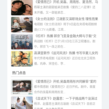
《爱情而已》开机 吴磊、周雨彤、夏浩然、马
凡丁主演
杨幂主演的甜甜姐弟恋剧集《爱的二八定律》还
未开播，又一部姐弟恋...
《女士的法则》江疏影又演职场女性 理性而果
断
电视剧《女士的法则》将于9日起在央视电视剧频
道(CCTV-8)首播，江疏...
《杠杆》热播 郭京飞变身金融大鳄与于毅“交
手博弈”
商战剧《杠杆》已于5月3日在江苏卫视播出，剧
中，郭京飞一改之前在...
高满堂新作《运河风流》热播 书写华夏儿女的
生活状态与爱国情怀
年代传奇电视剧《运河风流》近日在北京卫视热
播，巩峥、宋佳伦、李...
热门点击
《爱情而已》开机 吴磊周雨彤共同解答“爱的
难题”
都市情感剧《爱情而已》近日开机。剧中，首度
合作的吴磊和周雨彤变...
《且试天下》赵露思：一下子挑战两个没演过
的角色 很爽
杨洋、赵露思主演的古装剧《且试天下》目前正