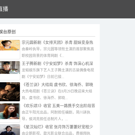
直播
娱台原创
宗元圆新剧《女排天团》杀青 甜妹变身热
血运动女孩
由秦岭执导，宗元圆等领衔主演的首部聚焦高
职校园背景的体育网剧《...
王子腾新剧《宁安如梦》杀青 饰演心机深
沉的反派武将
龙韬娱乐旗下艺人王子腾主演的古装偶像电视
剧《宁安如梦》日前已接...
《苍兰诀》大结局 虞书欣、徐海乔、郭晓
婷等主演发文告别
大热电视剧《苍兰诀》在8月29日晚迎来大结
局，虞书欣、徐海乔、郭晓...
《欢乐颂3》收官 五美一路携手交出阶段答
卷
由正午阳光出品，阿耐担任编剧，简川訸执
导，侯鸿亮担任总制片人，...
《星汉灿烂》收官 张月饰万萋萋好宠程少
商
由企鹅影视、歆光影业联合出品，费振翔执