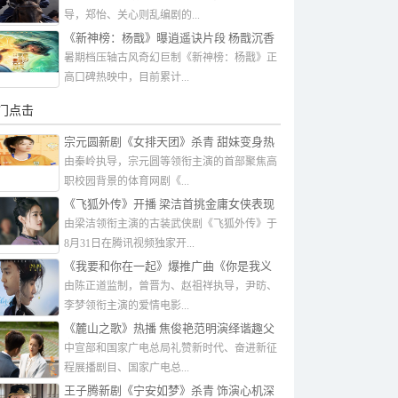
导，郑怡、关心则乱编剧的...
《新神榜：杨戬》曝逍遥诀片段 杨戬沉香
“同命相惜”共赴华山
暑期档压轴古风奇幻巨制《新神榜：杨戬》正
高口碑热映中，目前累计...
门点击
宗元圆新剧《女排天团》杀青 甜妹变身热
血运动女孩
由秦岭执导，宗元圆等领衔主演的首部聚焦高
职校园背景的体育网剧《...
《飞狐外传》开播 梁洁首挑金庸女侠表现
亮眼
由梁洁领衔主演的古装武侠剧《飞狐外传》于
8月31日在腾讯视频独家开...
《我要和你在一起》爆推广曲《你是我义
无反顾的执着》MV
由陈正道监制，曾晋为、赵祖祥执导，尹昉、
李梦领衔主演的爱情电影...
《麓山之歌》热播 焦俊艳范明演绎谐趣父
女
中宣部和国家广电总局礼赞新时代、奋进新征
程展播剧目、国家广电总...
王子腾新剧《宁安如梦》杀青 饰演心机深