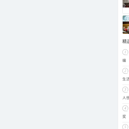
精
1
编
2
生
3
人
4
奖
5