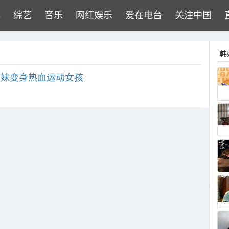
牌
综艺
音乐
网红娱乐
爱在电台
关注中国
韩
甜妹变身热血运动女孩