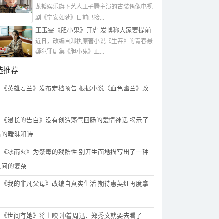
沉的反派武将
龙韬娱乐旗下艺人王子腾主演的古装偶像电视
剧《宁安如梦》日前已接...
王玉雯《胆小鬼》开虐 发博称大家要提前
准备好纸巾
近日，改编自郑执原著小说《生吞》的青春悬
疑犯罪剧集《胆小鬼》正...
选推荐
《英雄若兰》发布定档预告 根据小说《血色幽兰》改
《漫长的告白》没有创造荡气回肠的爱情神话 揭示了
活的暧昧和诗
《冰雨火》为禁毒的残酷性 别开生面地描写出了一种
世间的复杂
《我的非凡父母》改编自真实生活 期待惠英红再度拿
《世间有她》将上映 冲着周迅、郑秀文就要去看了