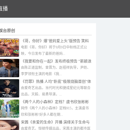
直播
娱台原创
《哥，你好》爆"爸妈爱上头"版预告 笑料
不断中秋必备快乐加倍
电影《哥，你好》将于9月9日中秋档正式公
映，今日发布了最新的爸妈...
《我要和你在一起》发布终极预告 “新颖浪
漫，爱有回音”引燃观众期待
由陈正道监制，曾晋为、赵祖祥执导，尹昉、
李梦领衔主演的电影《我...
《罚罪》热播 人均“卧底”极限烧脑首创“体
验式查案”
由爱奇艺出品，当代时光和捷成星纪元等联合
出品，天毅、易勇导演，...
《两个人的小森林》定档？虞书欣张彬彬
CP感如何？
网传《两个人的小森林》定档915，主演虞书
欣和张彬彬!好多人都在期...
宋茜《亲爱的生命》开播 演绎关于生命与
责任的“新生”故事
由爱奇艺、恒顿传媒出品，宋茜主演的都市医