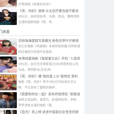
疗情感剧《亲爱的生命》...
《哥，你好》首映 众主创齐聚包袱不断欢
乐迎中秋
9月6日，由张栾执导，马丽、常远、魏翔领衔
主演的喜剧电影《哥，你...
门点击
刘帅海滩度假写真曝光 粉色吊带牛仔裤俏
皮甜美
玄幻古偶剧《闻香榭》本周持续热播,刘帅饰演
的红袖因为在剧中总是助...
亲情纯爱网剧《我爱夏日长》开机 “人皆苦
炎热我爱夏日长”
9月6日，由文岱天青影视(北京)有限责任公司
出品，景明影业(北京)有...
《哥，你好》爆"爸妈爱上头"版预告 笑料
不断中秋必备快乐加倍
电影《哥，你好》将于9月9日中秋档正式公
映，今日发布了最新的爸妈...
《我要和你在一起》发布终极预告 “新颖浪
漫，爱有回音”引燃观众期待
由陈正道监制，曾晋为、赵祖祥执导，尹昉、
李梦领衔主演的电影《我...
《追光》将上映 讲述中国首位女党员的胆