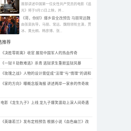
识魄力
首部讲述中国第一位女性共产党员的电影《追
光》将于9月15日上映，并...
《哥，你好》爆乡音全改预告 马丽常远魏
翔贾冰奉上喜剧盛宴
由张栾执导，马丽、常远、魏翔领衔主演，贾
冰、黄允桐、韩彦博、张...
选推荐
《决胜零距离》收官 展现中国军人的热血传奇
《一狱Ⅱ劫数难逃》杀青 逃狱求生重掀监狱风暴
《玫瑰之战》人物的设计需促成“法理”与“情理”的调和
《家的方向》曝概念版海报 讲述两岸一家亲的传奇故
电影《龙生九子》上线 龙九子爆笑渡劫上演人间奇遇
《英雄若兰》发布定档预告 根据小说《血色幽兰》改