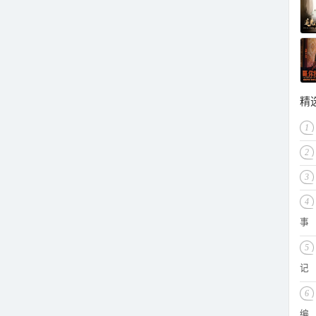
精
1
2
3
4
事
5
记
6
编