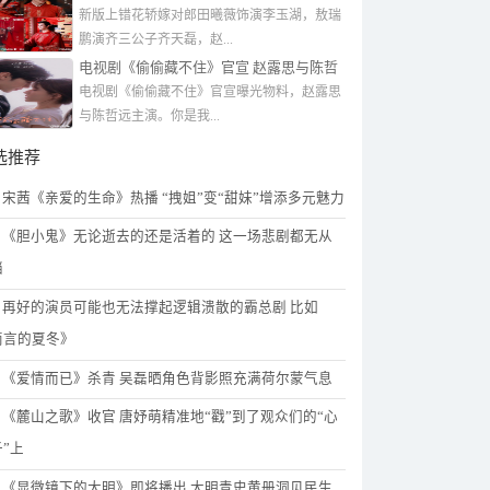
玉湖
新版上错花轿嫁对郎田曦薇饰演李玉湖，敖瑞
鹏演齐三公子齐天磊，赵...
电视剧《偷偷藏不住》官宣 赵露思️与陈哲
远主演
电视剧《偷偷藏不住》官宣曝光物料，赵露思️
与陈哲远主演。你是我...
选推荐
宋茜《亲爱的生命》热播 “拽姐”变“甜妹”增添多元魅力
《胆小鬼》无论逝去的还是活着的 这一场悲剧都无从
挡
再好的演员可能也无法撑起逻辑溃散的霸总剧 比如
简言的夏冬》
《爱情而已》杀青 吴磊晒角色背影照充满荷尔蒙气息
《麓山之歌》收官 唐妤萌精准地“戳”到了观众们的“心
”上
《显微镜下的大明》即将播出 大明青史黄册洞见民生