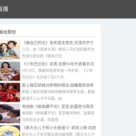
直播
娱台原创
《做自己的光》发布首支预告 刘涛刘宇宁
姐弟恋
21日，由《星辰大海》原班人马打造的都市女
性成长励志剧《做自己的...
《少年巴比伦》杀青 还原90年代青春岁月
9月19日，随着林育贤导演一声杀青，《少年
巴比伦》在历经了近3个月...
新上错花轿嫁对郎物料释出 田曦薇饰演李
玉湖
新版上错花轿嫁对郎田曦薇饰演李玉湖，敖瑞
鹏演齐三公子齐天磊，赵...
电视剧《偷偷藏不住》官宣 赵露思️与陈哲
远主演
电视剧《偷偷藏不住》官宣曝光物料，赵露思️
与陈哲远主演。你是我...
《新大头儿子和小头爸爸5》即将上映 向孩
子们展示一个“宇宙级浪漫”
新大头儿子系列第五部动画电影《新大头儿子