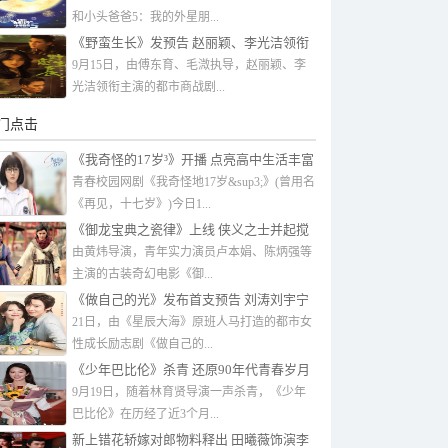
和小头爸爸5：我的外星朋...
《野蛮生长》发预告 赵丽颖、李光洁领衔
主演
9月15日，由傅东育、毛溦执导，赵丽颖、李
光洁领衔主演的都市商战剧...
门点击
《我奇怪的17岁³》开播 点亮高中生活丰富
色彩
青春校园网剧《我奇怪地17岁&sup3;》(曾用名
《再见，十七岁》)今日1...
《御龙宝典之瓷律》上线 侠义之士并起搅
乱江湖风云
由黄炜导演，青年实力演员卢本娟、陈炳强等
主演的古装奇幻电影《御...
《做自己的光》发布首支预告 刘涛刘宇宁
姐弟恋
21日，由《星辰大海》原班人马打造的都市女
性成长励志剧《做自己的...
《少年巴比伦》杀青 还原90年代青春岁月
9月19日，随着林育贤导演一声杀青，《少年
巴比伦》在历经了近3个月...
新上错花轿嫁对郎物料释出 田曦薇饰演李