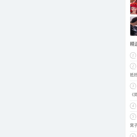
精
1
2
抵
3
《
4
5
窝子
6