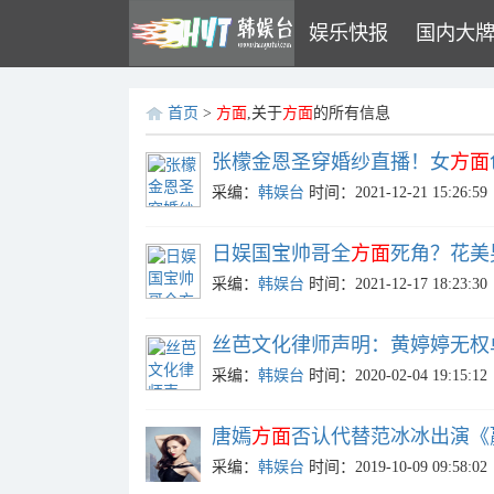
娱乐快报
国内大
首页
>
方面
,关于
方面
的所有信息
张檬金恩圣穿婚纱直播！女
方面
采编：
韩娱台
时间：2021-12-21 15:26:59
日娱国宝帅哥全
方面
死角？花美
采编：
韩娱台
时间：2021-12-17 18:23:30
丝芭文化律师声明：黄婷婷无权
采编：
韩娱台
时间：2020-02-04 19:15:12
唐嫣
方面
否认代替范冰冰出演《
采编：
韩娱台
时间：2019-10-09 09:58:02