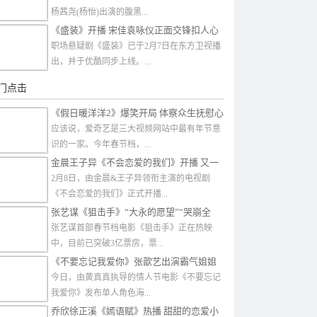
杨茜尧(杨怡)出演的腹黑...
《盛装》开播 宋佳袁咏仪正面交锋扣人心
弦
职场悬疑剧《盛装》已于2月7日在东方卫视播
出，并于优酷同步上线。...
门点击
《假日暖洋洋2》爆笑开局 体察众生抚慰心
灵
应该说，爱奇艺是三大视频网站中最有年节意
识的一家。今年春节档，...
金晨王子异《不会恋爱的我们》开播 又一
对超甜姐弟恋
2月8日，由金晨&王子异领衔主演的电视剧
《不会恋爱的我们》正式开播...
张艺谋《狙击手》“大永的愿望”“哭崩全
场”
张艺谋首部春节档电影《狙击手》正在热映
中，目前已突破3亿票房，票...
《不要忘记我爱你》张歆艺出演霸气姐姐
变情感催化剂
今日，由黄真真执导的情人节电影《不要忘记
我爱你》发布单人角色海...
乔欣徐正溪《嫣语赋》热播 甜甜的恋爱小