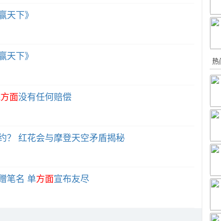
赢天下》
赢天下》
热
院
方面
没有任何赔偿
约？ 红花会与摩登天空矛盾揭秘
赠笔名 单
方面
宣布友尽