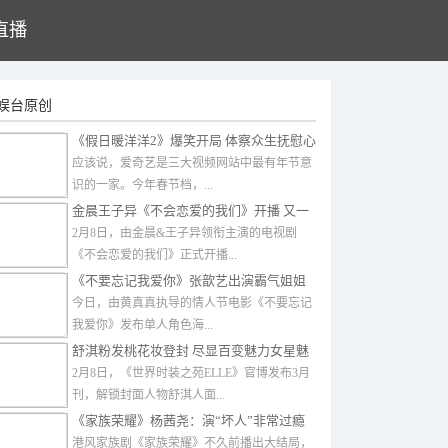
直播
娱台原创
《假日暖洋洋2》爆笑开局 体察众生抚慰心
灵
应该说，爱奇艺是三大视频网站中最有年节意
识的一家。今年春节档，...
金晨王子异《不会恋爱的我们》开播 又一
对超甜姐弟恋
2月8日，由金晨&王子异领衔主演的电视剧
《不会恋爱的我们》正式开播...
《不要忘记我爱你》张歆艺出演霸气姐姐
变情感催化剂
今日，由黄真真执导的情人节电影《不要忘记
我爱你》发布单人角色海...
舒淇粉发桃花妆登封 尽显百变魅力女星魅
力
2月8日，《世界时装之苑ELLE》官博发布3月
刊，解锁封面人物舒淇人面...
《家族荣耀》杨茜尧：演“坏人”非常过瘾
港风家族剧《家族荣耀》不久前播出大结局，