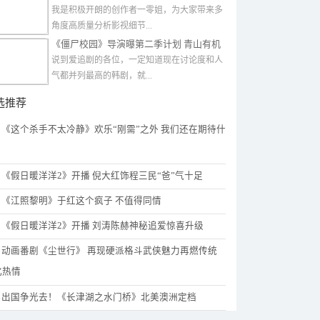
甜剧谁不爱看呢
我是积极开朗的创作者一零姐，为大家带来多
角度高质量分析影视细节...
《僵尸校园》导演曝第二季计划 青山有机
会被复活？
说到爱追剧的各位，一定知道现在讨论度和人
气都并列最高的韩剧，就...
选推荐
《这个杀手不太冷静》欢乐“刚需”之外 我们还在期待什
？
《假日暖洋洋2》开播 倪大红饰程三民“爸”气十足
《江照黎明》于红这个疯子 不值得同情
《假日暖洋洋2》开播 刘涛陈赫神秘追爱惊喜升级
动画番剧《尘世行》 再现硬派格斗武侠魅力再燃传统
化热情
出国争光去！《长津湖之水门桥》北美澳洲定档