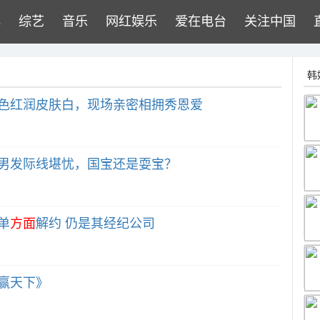
牌
综艺
音乐
网红娱乐
爱在电台
关注中国
韩
色红润皮肤白，现场亲密相拥秀恩爱
男发际线堪忧，国宝还是耍宝？
单
方面
解约 仍是其经纪公司
赢天下》